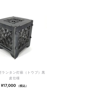
型ランタン灯蔀（トウブ）黒
皮仕様
¥
17,000
（税込）