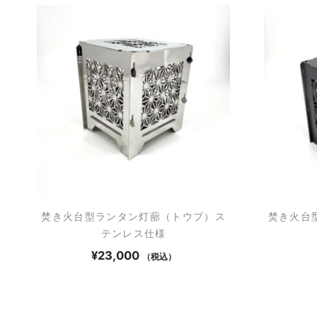
焚き火台型ランタン灯蔀（トウブ）ス
焚き火台
テンレス仕様
¥
23,000
（税込）