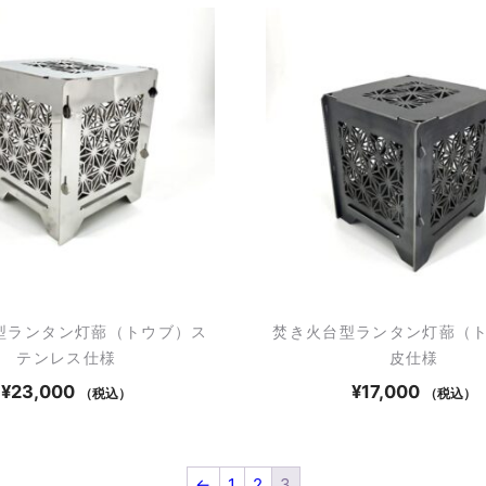
型ランタン灯蔀（トウブ）ス
焚き火台型ランタン灯蔀（
テンレス仕様
皮仕様
¥
23,000
¥
17,000
（税込）
（税込）
←
1
2
3